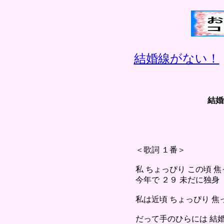
結婚線がない！
結婚
＜歌詞 １番＞
私 ちょっぴり この頃 
今年で ２９ 未だに独身
私は近頃 ちょっぴり 
だって手のひらには 結