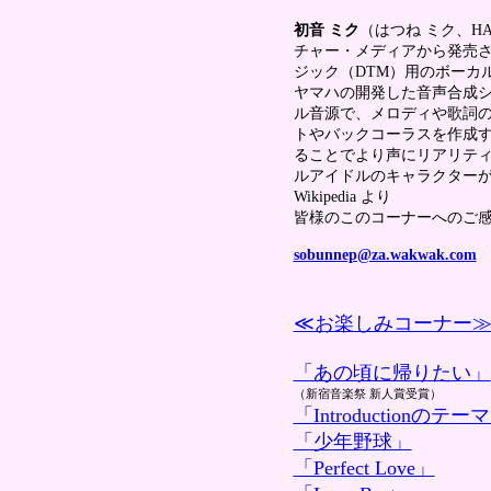
初音 ミク
（はつね ミク、HA
チャー・メディアから発売
ジック（DTM）用のボーカ
ヤマハの開発した音声合成シス
ル音源で、メロディや歌詞
トやバックコーラスを作成
ることでより声にリアリティ
ルアイドルのキャラクター
Wikipedia より
皆様のこのコーナーへのご
sobunnep@za.wakwak.com
≪お楽しみコーナー
「あの頃に帰りたい」
（新宿音楽祭 新人賞受賞）
「Introductionのテー
「少年野球」
「Perfect Love」