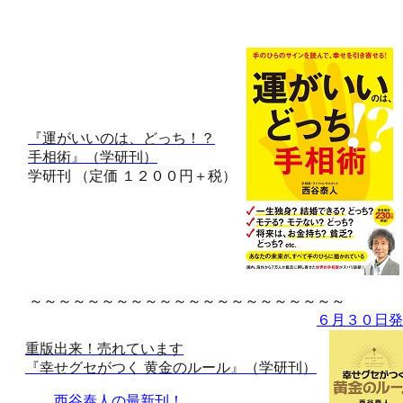
『運がいいのは、どっち！？
手相術』（学研刊）
学研刊 （定価 １２００円＋税）
～～～～～～～～～～～～～～～～～～～～～～
６月３０日発
重版出来！売れています
『幸せグセがつく 黄金のルール』（学研刊）
西谷泰人の最新刊！