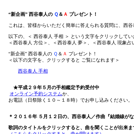
“新企画” 西谷泰人の
Ｑ
＆
Ａ
プレゼント！
これは、皆様からいただく簡単に答えられる質問に、西谷
以下の、＜ 西谷泰人 手相 ＞ という文字をクリックし
＜西谷泰人 方位＞、＜西谷泰人 夢＞、＜西谷泰人 現象
“新企画” 西谷泰人の
Ｑ
＆
Ａ
プレゼント！
＜以下の文字を、クリックすると ご覧になれます＞
西谷泰人 手相
★平成２９年５月の手相鑑定予約受付中
オンライン予約システム
か、
お電話（日祭除く１０～１８時）でお申し込みください。
＊２０１６年 ５月１２日の、西谷泰人／作曲『結婚線が
歌詞のタイトルをクリックすると、曲を聞くことが出来ま
（こちらをクリックすると、曲が聞けます）