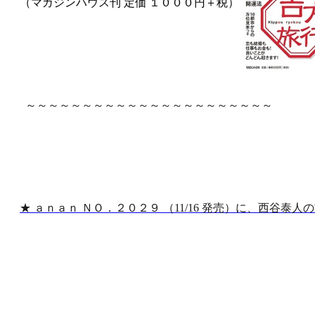
（マガジンハウス刊 定価 １０００円＋税）
～～～～～～～～～～～～～～～～～～～～～～
★ ａｎａｎ ＮＯ．２０２９ （11/16 発売）に、西谷泰