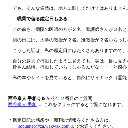
でも、そんな偶然は、地方に関してだけではありません
職業で偏る鑑定日もある
この前も、病院の医師の方が２名、看護師さんが３名と
別の日には、大学の教授が２名、准教授が２名いらっし
こうした話は、私の鑑定日にはたくさんありますので、
自分の意志で行動したように見えても、実は、目に見え
皆さん結構、行動していらっしゃるんだな・・・と感心
私の本やサイトを見ていると、自然にサイキック（霊能
西谷泰人 手相
Ｑ
＆
Ａ
今年２番目のご質問
西谷泰人 手相
← これをクリックするとご覧になれます。
＊鑑定日記の感想や、新刊の情報をくださる方は、
sobunnep@za.wakwak.com
までお送りください。