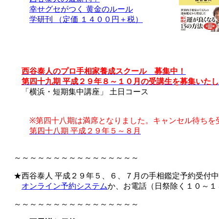
幸せグセがつく 黄金のルール
学研刊 （定価 １４００円＋税）
西谷泰人のプロ手相家養成スクール 募集中！
第四十九期 平成
２９
年８～１０月の受講生を募集いたし
「横浜・短期集中講座」 土日コース
※第四十八期は満席となりました。キャンセル待ちを
第四十八期 平成２９年５～８月
～～～～～～～～～～～～～～～～
★西谷泰人 平成２９年５、６、７月の手相鑑定予約受付中
オンライン予約システム
か、お電話（日祭除く１０～１
～～～～～～～～～～～～～～～～