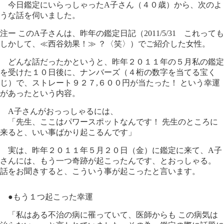
今日鑑定にいらっしゃったA子さん（４０歳）から、次のよ
うな話を伺いました。
注ー このA子さんは、昨年の鑑定日記（2011/5/31 これっても
しかして、≪西谷効果！≫ ？〈笑〉）でご紹介した女性。
どんな話だったかというと、昨年２０１１年の５月私の鑑定
を受けた１０日後に、ナンバーズ（４桁の数字を当てる宝く
じ）で、ストレート９２７,６００円が当たった！ という幸運
があったという内容。
A子さんがおっっしゃるには、
「先生、ここはパワースポットなんです！ 先生のところに
来ると、いい事ばかり起こるんです」
実は、昨年２０１１年５月２０日（金）に鑑定に来て、A子
さんには、もう一つ奇跡が起こったんです、とおっしゃる。
話をお聞きすると、こういう事が起こったと言います。
●もう１つ起こった幸運
「私はある不治の病に罹っていて、医師からも この病気は