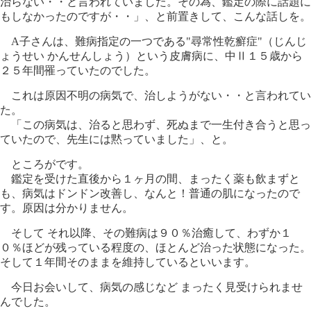
治らない・・と言われていました。その為、鑑定の際に話題に
もしなかったのですが・・」、と前置きして、こんな話しを。
A子さんは、難病指定の一つである"尋常性乾癬症"（じんじ
ょうせい かんせんしょう）という皮膚病に、中Ⅱ１５歳から
２５年間罹っていたのでした。
これは原因不明の病気で、治しようがない・・と言われてい
た。
「この病気は、治ると思わず、死ぬまで一生付き合うと思っ
ていたので、先生には黙っていました」、と。
ところがです。
鑑定を受けた直後から１ヶ月の間、まったく薬も飲まずと
も、病気はドンドン改善し、なんと！普通の肌になったので
す。原因は分かりません。
そして それ以降、その難病は９０％治癒して、わずか１
０％ほどが残っている程度の、ほとんど治った状態になった。
そして１年間そのままを維持しているといいます。
今日お会いして、病気の感じなど まったく見受けられませ
んでした。