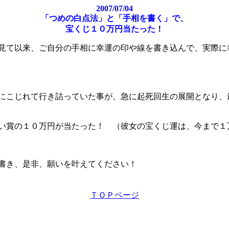
2007/07/04
「つめの白点法」と「手相を書く」で、
宝くじ１０万円当たった！
見て以来、ご自分の手相に幸運の印や線を書き込んで、実際に
にこじれて行き詰っていた事が、急に起死回生の展開となり、
い賞の１０万円が当たった！ （彼女の宝くじ運は、今まで１
書き、是非、願いを叶えてください！
ＴＯＰページ