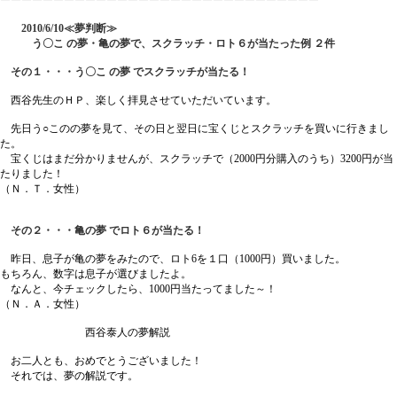
2010/6/10≪夢判断≫
う〇こ の夢・亀の夢で、スクラッチ・ロト６が当たった例 ２件
その１・・・う〇こ の夢 でスクラッチが当たる！
西谷先生のＨＰ、楽しく拝見させていただいています。
先日う○このの夢を見て、その日と翌日に宝くじとスクラッチを買いに行きまし
た。
宝くじはまだ分かりませんが、スクラッチで（2000円分購入のうち）3200円が当
たりました！
（Ｎ．Ｔ．女性）
その２・・・亀の夢 でロト６が当たる！
昨日、息子が亀の夢をみたので、ロト6を１口（1000円）買いました。
もちろん、数字は息子が選びましたよ。
なんと、今チェックしたら、1000円当たってました～！
（Ｎ．Ａ．女性）
西谷泰人の夢解説
お二人とも、おめでとうございました！
それでは、夢の解説です。