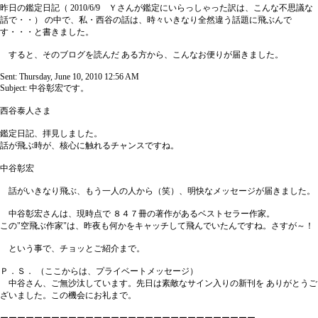
昨日の鑑定日記（ 2010/6/9 Ｙさんが鑑定にいらっしゃった訳は、こんな不思議な
話で・・） の中で、私・西谷の話は、時々いきなり全然違う話題に飛ぶんで
す・・・と書きました。
すると、そのブログを読んだ ある方から、こんなお便りが届きました。
Sent: Thursday, June 10, 2010 12:56 AM
Subject: 中谷彰宏です。
西谷泰人さま
鑑定日記、拝見しました。
話が飛ぶ時が、核心に触れるチャンスですね。
中谷彰宏
話がいきなり飛ぶ、もう一人の人から（笑）、明快なメッセージが届きました。
中谷彰宏さんは、現時点で ８４７冊の著作があるベストセラー作家。
この"空飛ぶ作家"は、昨夜も何かをキャッチして飛んでいたんですね。さすが～！
という事で、チョッとご紹介まで。
Ｐ．Ｓ． （ここからは、プライベートメッセージ）
中谷さん、ご無沙汰しています。先日は素敵なサイン入りの新刊を ありがとうご
ざいました。この機会にお礼まで。
ーーーーーーーーーーーーーーーーーーーーーーーーーーーーーー