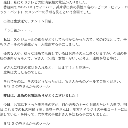
先日、私にＣＳテレビの出演依頼の電話が入りました。
番組内で WEAVER（ウィーバー。兵庫県出身の男性３名の３ピース・ピアノ・ロ
ック・バンド） のメンバーの手相を見るという企画でした。
出演は生放送で、ナント５日後。
「５日後か・・・」
私は、スケジュールの都合がどうしても付かなかったので、私の代役として、手
相スクールの卒業生から一人推薦する事にしました。
優秀な人や、様々な場所で活躍しているはお弟子の人は多くいますが、今回の番
組の趣向から考えて、Ｗさん（50歳 女性）がいいと考え、連絡を取る事に。
Ｗさんに打診の電話を入れると、「出ます！」と即決～。
度胸は大したものでした。
それでその話、その後どうなったかは、Ｗさんからのメールでご覧ください。
８/２２ のＷさんからのメール
昨日は、最高のお電話ありがとうございました！
今日、お電話下さった事務所の方が、何か過去のトークを聞きたいとの事で、明
日 これまでの私の同録（注：西谷ーＷさんは、地方ＦＭラジオの手相コーナーに出
演していた）を持って、六本木の事務所さんを訪ねる事になりました。
８/２３ のＷさんからのメール