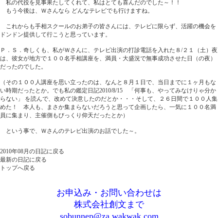
私の代役を見事果たしてくれて、私はとても喜んだのでした～！！
もう今後は、Ｗさんなら どんなテレビでも行けますね。
これからも手相スクールのお弟子の皆さんには、テレビに限らず、活躍の機会を
ドンドン提供して行こうと思っています。
Ｐ．Ｓ．奇しくも、私がＷさんに、テレビ出演の打診電話を入れた８/２１（土）夜
は、彼女が地方で１００名手相講座を、満員・大盛況で無事成功させた日（の夜）
だったのでした。
（その１００人講座を思い立ったのは、なんと８月１日で、当日までに１ヶ月もな
い時期だったとか。でも私の鑑定日記2010/8/15 「何事も、やってみなけりゃ分か
らない」 を読んで、改めて決意したのだとか・・・そして、２６日間で１００人集
めた！ 本人も、まさか集まらないだろうと思って企画したら、一気に１００名満
員に集まり、主催側もびっくり仰天だったとか）
という事で、Ｗさんのテレビ出演のお話でした～。
2010年08月の日記に戻る
最新の日記に戻る
トップへ戻る
お申込み・お問い合わせは
株式会社創文まで
sobunnep@za.wakwak.com