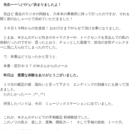
先生ーー＼(^O^)／決まりましたよ！
先ほど 過去のラジオの同録を、六本木の事務所に持って行ったのですが、それを
聞く前のおしゃべりで決めていただきました！
２６日１９時からの生放送！ おかげさまでやらせて頂ける事になりました。
とまあ、Ｗさんのテレビ向きのキャラクターや、トークセンスを見込んでの私の
依頼だったのですが、思ったとおり、チョッとした面接で、担当の女性ディレクタ
ーに気に入られてしまったのでした。
で、本番はどうなったかと言うと、
本番・翌日８/２７ のＷさんからのメール
昨日は 貴重な体験をありがとうございました。
１０分の鑑定の後 面白いと言って下さり、エンディングの別撮りにも使って頂
きました。
たのしかったーー（*^_^*）
拝見したバンドは、今日 ミュージックステーションに出ていました。
これが、Ｗさんのテレビでの手相鑑定 初体験談でした。
このノリの良さ、楽しさ、度胸、開拓力～！ そして手相の技術、トーク力。