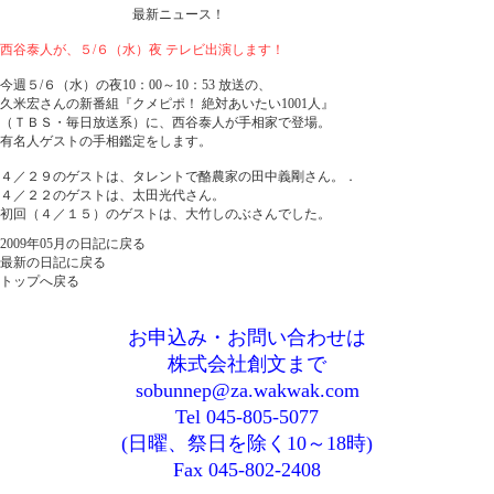
最新ニュース！
西谷泰人が、５/６（水）夜 テレビ出演します！
今週５/６（水）の夜10：00～10：53 放送の、
久米宏さんの新番組『クメピポ！ 絶対あいたい1001人』
（ＴＢＳ・毎日放送系）に、西谷泰人が手相家で登場。
有名人ゲストの手相鑑定をします。
４／２９のゲストは、タレントで酪農家の田中義剛さん。．
４／２２のゲストは、太田光代さん。
初回（４／１５）のゲストは、大竹しのぶさんでした。
2009年05月の日記に戻る
最新の日記に戻る
トップへ戻る
お申込み・お問い合わせは
株式会社創文まで
sobunnep@za.wakwak.com
Tel 045-805-5077
(日曜、祭日を除く10～18時)
Fax 045-802-2408