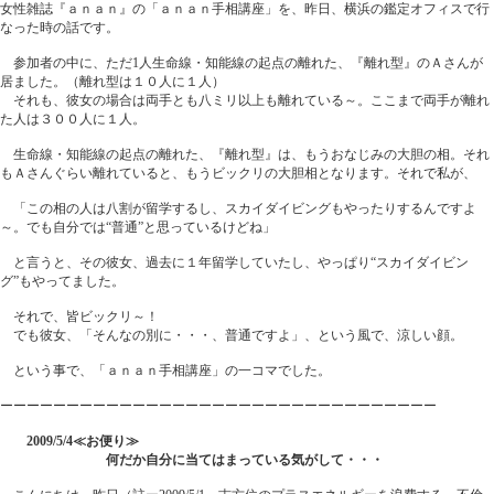
女性雑誌『ａｎａｎ』の「ａｎａｎ手相講座」を、昨日、横浜の鑑定オフィスで行
なった時の話です。
参加者の中に、ただ1人生命線・知能線の起点の離れた、『離れ型』のＡさんが
居ました。（離れ型は１０人に１人）
それも、彼女の場合は両手とも八ミリ以上も離れている～。ここまで両手が離れ
た人は３００人に１人。
生命線・知能線の起点の離れた、『離れ型』は、もうおなじみの大胆の相。それ
もＡさんぐらい離れていると、もうビックリの大胆相となります。それで私が、
「この相の人は八割が留学するし、スカイダイビングもやったりするんですよ
～。でも自分では“普通”と思っているけどね」
と言うと、その彼女、過去に１年留学していたし、やっぱり“スカイダイビン
グ”もやってました。
それで、皆ビックリ～！
でも彼女、「そんなの別に・・・、普通ですよ」、という風で、涼しい顔。
という事で、「ａｎａｎ手相講座」の一コマでした。
ーーーーーーーーーーーーーーーーーーーーーーーーーーーーーーーーー
2009/5/4≪お便り≫
何だか自分に当てはまっている気がして・・・