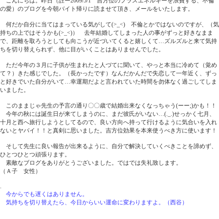
こんにちは。昨日（註ー2009/5/1 吉方位のプラスエネルギーを浪費する、不倫
の愛）のブログを今朝バイト帰りに読ませて頂き、メールをいたします。
何だか自分に当てはまっている気がして(>_<) 不倫とかではないのですが、（気
持ちの上ではそうかも(>_<)） 去年結婚してしまった人の事がずっと好きなまま
で、距離を取ろうとしても向こうが近づいてくると嬉しくて…ズルズルと来て気持
ちを切り替えられず、他に目がいくことはありませんでした。
ただ今年の３月に子供が生まれたと人づてに聞いて、やっと本当に冷めて（覚め
て？）きた感じでした。（長かったです）なんだかんだで失恋して一年近く、ずっ
と好きでいた自分がいて…幸運期だよと言われていた時間を勿体なく過ごしてしま
いました。
このままじゃ先生の予言の通り〇〇歳で結婚出来なくなっちゃう(ーー;)かも！！
今年の秋には誕生日が来てしまうのに、まだ彼氏がいない…(._.)せっかく七月、
十月と西へ旅行しようとしてるので、良い方向へ持って行けるように気合いを入れ
ないとヤバイ！！と真剣に思いました。吉方位効果を本来使うべき方に使います！
そして先生に良い報告が出来るように、自分で解決していくべきことを諦めず、
ひとつひとつ頑張ります。
素敵なブログをありがとうございました。ではでは失礼致します。
（Ａ子 女性）
.
今からでも遅くはありません。
気持ちを切り替えたら、今日からいい運命に変わりますよ。（西谷）