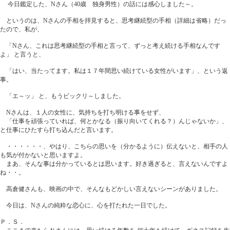
今日鑑定した、Nさん（40歳 独身男性）の話には感心しました～。
というのは、Nさんの手相を拝見すると、思考継続型の手相（詳細は省略）だっ
たので、私が、
「Nさん、これは思考継続型の手相と言って、ずっと考え続ける手相なんです
よ」 と言うと、
「はい、当たってます。私は１７年間思い続けている女性がいます」、という返
事。
「エ～ッ」 と、もうビックリ～しました。
Nさんは、１人の女性に、気持ちを打ち明ける事をせず、
「仕事を頑張っていれば、何とかなる（振り向いてくれる？）んじゃないか」、
と仕事にひたすら打ち込んだと言います。
・・・・・・、やはり、こちらの思いを（分かるように）伝えないと、相手の人
も気が付かないと思いますよ。
まあ、そんな事は分かっているとは思います。好き過ぎると、言えないんですよ
ね・・。
高倉健さんも、映画の中で、そんなもどかしい言えないシーンがありました。
今日は、Nさんの純粋な恋心に、心を打たれた一日でした。
Ｐ．Ｓ．