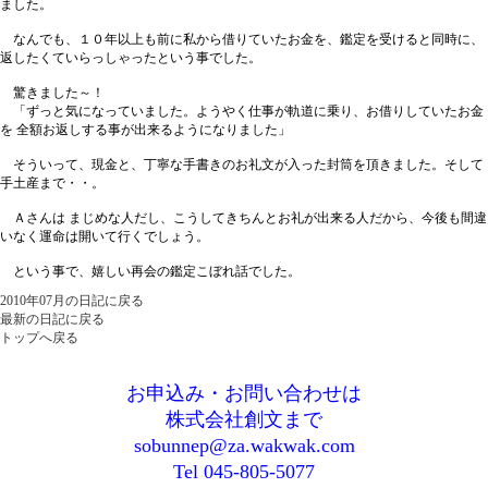
ました。
なんでも、１０年以上も前に私から借りていたお金を、鑑定を受けると同時に、
返したくていらっしゃったという事でした。
驚きました～！
「ずっと気になっていました。ようやく仕事が軌道に乗り、お借りしていたお金
を 全額お返しする事が出来るようになりました」
そういって、現金と、丁寧な手書きのお礼文が入った封筒を頂きました。そして
手土産まで・・。
Ａさんは まじめな人だし、こうしてきちんとお礼が出来る人だから、今後も間違
いなく運命は開いて行くでしょう。
という事で、嬉しい再会の鑑定こぼれ話でした。
2010年07月の日記に戻る
最新の日記に戻る
トップへ戻る
お申込み・お問い合わせは
株式会社創文まで
sobunnep@za.wakwak.com
Tel 045-805-5077