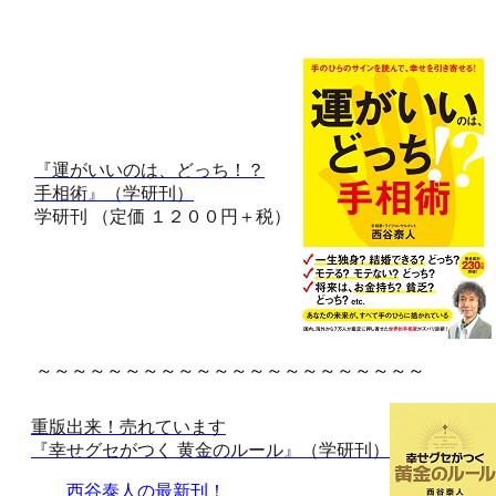
『運がいいのは、どっち！？
手相術』（学研刊）
学研刊 （定価 １２００円＋税）
～～～～～～～～～～～～～～～～～～～～～～
重版出来！売れています
『幸せグセがつく 黄金のルール』（学研刊）
西谷泰人の最新刊！