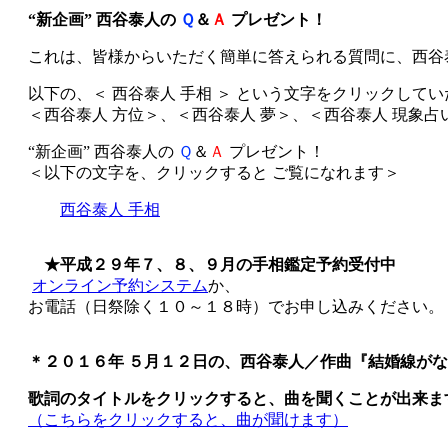
“新企画” 西谷泰人の
Ｑ
＆
Ａ
プレゼント！
これは、皆様からいただく簡単に答えられる質問に、西谷
以下の、＜ 西谷泰人 手相 ＞ という文字をクリックし
＜西谷泰人 方位＞、＜西谷泰人 夢＞、＜西谷泰人 現象
“新企画” 西谷泰人の
Ｑ
＆
Ａ
プレゼント！
＜以下の文字を、クリックすると ご覧になれます＞
西谷泰人 手相
★平成２９年７、８、９月の手相鑑定予約受付中
オンライン予約システム
か、
お電話（日祭除く１０～１８時）でお申し込みください。
＊２０１６年 ５月１２日の、西谷泰人／作曲『結婚線が
歌詞のタイトルをクリックすると、曲を聞くことが出来ま
（こちらをクリックすると、曲が聞けます）