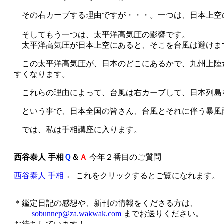
その右カーブする理由ですが・・・。一つは、日本上空
そしてもう一つは、太平洋高気圧の影響です。
太平洋高気圧が日本上空にあると、そこを台風は避けま
この太平洋高気圧が、日本のどこにあるかで、九州上陸
すくなります。
これらの理由によって、台風は右カーブして、日本列島
という事で、日本全国の皆さん、台風とそれに伴う暴風
では、私は手相講座に入ります。
西谷泰人 手相
Ｑ
＆
Ａ
今年２番目のご質問
西谷泰人 手相
← これをクリックするとご覧になれます。
＊鑑定日記の感想や、新刊の情報をくださる方は、
sobunnep@za.wakwak.com
までお送りください。