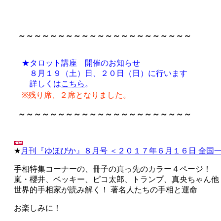
～～～～～～～～～～～～～～～～～～～～～～
★タロット講座 開催のお知らせ
８月１９（土）日、２０日（日）に行います
詳しくは
こちら
。
※残り席、２席となりました。
～～～～～～～～～～～～～～～～～～～～～～
★
月刊『ゆほびか』８月号 ＜２０１７年６月１６日 全国
手相特集コーナーの、冊子の真っ先のカラー４ページ！
嵐・櫻井、ベッキー、ピコ太郎、トランプ、真央ちゃん他
世界的手相家が読み解く！ 著名人たちの手相と運命
お楽しみに！