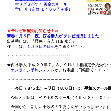
幸せグセがつく 黄金のルール
学研刊 （定価 １４００円＋税）
≪テレビ出演のお知らせ！≫
新春１月５日・夜、西谷泰人が テレビ出演しました！
出演番組は、『櫻井・有吉 THE 夜会』
詳しくは、
１月９日の日記
をご覧ください。
～～～～～～～～～～～～～～～～
★西谷泰人 平成２９年７、８、９月の手相鑑定予約受付中
オンライン予約システム
か、お電話（日祭除く１０～１
～～～～～～～～～～～～～～～～
今日（８/５土）～明日（８/６日）は、手相スクール
今日と明日は、私の手相スクール（４９期 ８～１０月）
全国から、新しい十数名の生徒さんがいらっしゃいます