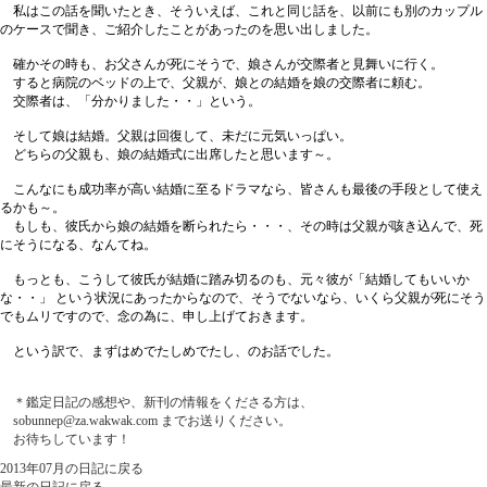
私はこの話を聞いたとき、そういえば、これと同じ話を、以前にも別のカップル
のケースで聞き、ご紹介したことがあったのを思い出しました。
確かその時も、お父さんが死にそうで、娘さんが交際者と見舞いに行く。
すると病院のベッドの上で、父親が、娘との結婚を娘の交際者に頼む。
交際者は、「分かりました・・」という。
そして娘は結婚。父親は回復して、未だに元気いっぱい。
どちらの父親も、娘の結婚式に出席したと思います～。
こんなにも成功率が高い結婚に至るドラマなら、皆さんも最後の手段として使え
るかも～。
もしも、彼氏から娘の結婚を断られたら・・・、その時は父親が咳き込んで、死
にそうになる、なんてね。
もっとも、こうして彼氏が結婚に踏み切るのも、元々彼が「結婚してもいいか
な・・」 という状況にあったからなので、そうでないなら、いくら父親が死にそう
でもムリですので、念の為に、申し上げておきます。
という訳で、まずはめでたしめでたし、のお話でした。
＊鑑定日記の感想や、新刊の情報をくださる方は、
sobunnep@za.wakwak.com
までお送りください。
お待ちしています！
2013年07月の日記に戻る
最新の日記に戻る