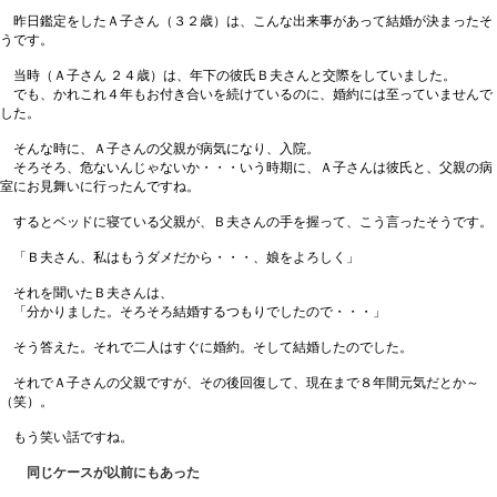
昨日鑑定をしたＡ子さん（３２歳）は、こんな出来事があって結婚が決まったそ
うです。
当時（Ａ子さん ２４歳）は、年下の彼氏Ｂ夫さんと交際をしていました。
でも、かれこれ４年もお付き合いを続けているのに、婚約には至っていませんで
した。
そんな時に、Ａ子さんの父親が病気になり、入院。
そろそろ、危ないんじゃないか・・・いう時期に、Ａ子さんは彼氏と、父親の病
室にお見舞いに行ったんですね。
するとベッドに寝ている父親が、Ｂ夫さんの手を握って、こう言ったそうです。
「Ｂ夫さん、私はもうダメだから・・・、娘をよろしく」
それを聞いたＢ夫さんは、
「分かりました。そろそろ結婚するつもりでしたので・・・」
そう答えた。それで二人はすぐに婚約。そして結婚したのでした。
それでＡ子さんの父親ですが、その後回復して、現在まで８年間元気だとか～
（笑）。
もう笑い話ですね。
同じケースが以前にもあった