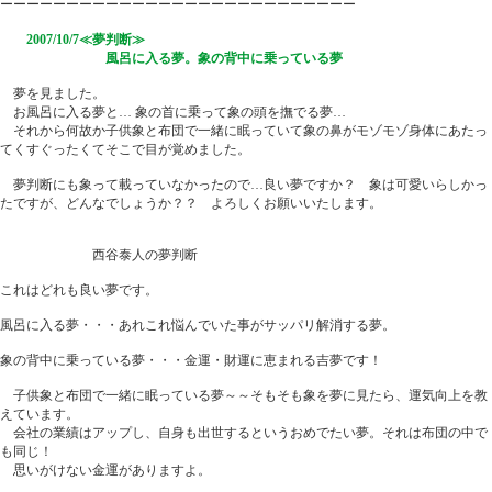
ーーーーーーーーーーーーーーーーーーーーーーーーーーー
2007/10/7≪夢判断≫
風呂に入る夢。象の背中に乗っている夢
夢を見ました。
お風呂に入る夢と… 象の首に乗って象の頭を撫でる夢…
それから何故か子供象と布団で一緒に眠っていて象の鼻がモゾモゾ身体にあたっ
てくすぐったくてそこで目が覚めました。
夢判断にも象って載っていなかったので…良い夢ですか？ 象は可愛いらしかっ
たですが、どんなでしょうか？？ よろしくお願いいたします。
西谷泰人の夢判断
これはどれも良い夢です。
風呂に入る夢・・・あれこれ悩んでいた事がサッパリ解消する夢。
象の背中に乗っている夢・・・金運・財運に恵まれる吉夢です！
子供象と布団で一緒に眠っている夢～～そもそも象を夢に見たら、運気向上を教
えています。
会社の業績はアップし、自身も出世するというおめでたい夢。それは布団の中で
も同じ！
思いがけない金運がありますよ。