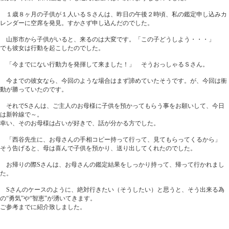
１歳８ヶ月の子供が１人いるＳさんは、昨日の午後２時頃、私の鑑定申し込みカ
レンダーに空席を発見。すかさず申し込んだのでした。
山形市から子供がいると、来るのは大変です。「この子どうしよう・・・」
でも彼女は行動を起こしたのでした。
「今までにない行動力を発揮して来ました！」 そうおっしゃるＳさん。
今までの彼女なら、今回のような場合はまず諦めていたそうです。が、今回は衝
動が勝っていたのです。
それでSさんは、ご主人のお母様に子供を預かってもらう事をお願いして、今日
は新幹線で～。
幸い、そのお母様は占いが好きで、話が分かる方でした。
「西谷先生に、お母さんの手相コピー持って行って、見てもらってくるから」
そう告げると、母は喜んで子供を預かり、送り出してくれたのでした。
お帰りの際Sさんは、お母さんの鑑定結果をしっかり持って、帰って行かれまし
た。
Sさんのケースのように、絶対行きたい（そうしたい）と思うと、そう出来る為
の“勇気”や“智恵”が湧いてきます。
ご参考までに紹介致しました。