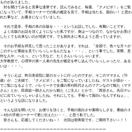
ものがありました。
封を開けてみると見事な達筆です。読んでみると、毎週、『クメピポ！』をご覧
になっていて、手相コーナーでの私の鑑定を見て、手相は当たる、面白い！ と思わ
れた事など、お書きになっていました。
それで是非、手相の本の出版を・・・というお話しでした。有難いことです。
よく出版のお話を頂くようになった私ですが、身は一つなので、なかなかお受け
したくても出来ないのが現状です。でも前向きに考えようと思っていますが。
そのお手紙を拝見して思ったことがあります。それは、「全国で、色々な方々が
このテレビ番組を見ていらっしゃるんだなぁ・・・」、という事でした。実際、意
外な人や、へえっ、という方など、たくさんいらっしゃいます。
大学教授で、心理学の第一人者の先生が鑑定を申し込んでいらっしゃったり、ある
いは・・・・。
そういえば、昨日美容院に髪のカットに行ったのですが、そこのママさん（70
歳）が、ご夫婦で、『クメピポ！』をご覧になっていましたね。ゲストが誰か・・
でご覧になるようで、バレリーナで女優の草刈民代さんのフアンなので観た（ママ
さん）とか、田原総一朗さんだから観た（ご主人）とかで、「西谷さん、先日テレ
ビに出ていらっしゃいましたね。それにしても、手相って面白いもんですねぇ」、
というような話になりました。
そんな話を聞いたり、お便りを頂くと、手相の面白さや素晴らしさを、番組の３
～4分の手相コーナーで更に伝えたい・・、と思う私でした。
皆さんも、応援してくださいね～！ 次回は朝青龍です。ご期待下さい～！！
ーーーーーーーーーーーーーーーーーーーーーーーーーーーーーー