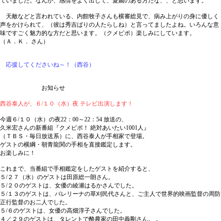
ていました。なんか、感情をよく出して、愛嬌のある方だな、、と思います。
天敵などと言われている、内館牧子さんも横審総見で、病み上がりの身に優しく
声をかけられて、（彼は秀吉ばりの人たらしね）と言ってましたよね。いろんな意
味ですごく魅力的な方だと思います。（クメピポ）楽しみにしています。
（Ａ．Ｋ． さん）
応援してくださいね～！（西谷）
お知らせ
西谷泰人が、６/１０（水）夜 テレビ出演します！
今週６/１０（水）の夜22：00～22：54 放送の、
久米宏さんの新番組『クメピポ！ 絶対あいたい1001人』
（ＴＢＳ・毎日放送系）に、西谷泰人が手相家で登場。
ゲストの横綱・朝青龍関の手相を直接鑑定します。
お楽しみに！
これまで、当番組で手相鑑定をしたゲストを紹介すると、
５/２７（水）のゲストは田原総一朗さん。
５/２０のゲストは、女優の綾瀬はるかさんでした。
５/１３のゲストは、バレリーナの草刈民代さんと、ご主人で世界的映画監督の周防
正行監督のお二人でした。
５/６のゲストは、女優の高畑淳子さんでした。
４／２９のゲストは、タレントで酪農家の田中義剛さん。．