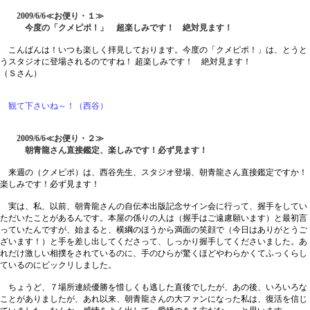
2009/6/6≪お便り・１≫
今度の「クメピポ！」 超楽しみです！ 絶対見ます！
こんばんは！いつも楽しく拝見しております。今度の「クメピポ！」は、とうと
うスタジオに登場されるのですね！ 超楽しみです！ 絶対見ます！
（Ｓさん）
観て下さいね～！（西谷）
2009/6/6≪お便り・２≫
朝青龍さん直接鑑定、楽しみです！必ず見ます！
来週の（クメピポ）は、西谷先生、スタジオ登場、朝青龍さん直接鑑定ですか！
楽しみです！必ず見ます！
実は、私、以前、朝青龍さんの自伝本出版記念サイン会に行って、握手をしてい
ただいたことがあるんです。本屋の係りの人は（握手はご遠慮願います）と最初言
っていたんですが、始まると、横綱のほうから満面の笑顔で（今日はありがとうご
ざいます！）と手を差し出してくださって、しっかり握手してくださいました。あ
れだけ激しい相撲をされているのに、手のひらが驚くほどやわらかくてふっくらし
ているのにビックリしました。
ちょうど、７場所連続優勝を惜しくも逃した直後でしたが、あの後、いろいろな
ことがありましたが、あれ以来、朝青龍さんの大ファンになった私は、復活を信じ