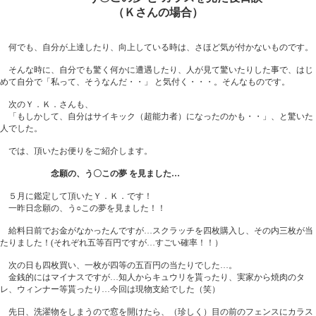
（Ｋさんの場合）
何でも、自分が上達したり、向上している時は、さほど気が付かないものです。
そんな時に、自分でも驚く何かに遭遇したり、人が見て驚いたりした事で、はじ
めて自分で「私って、そうなんだ・・」 と気付く・・・。そんなものです。
次のＹ．Ｋ．さんも、
「もしかして、自分はサイキック（超能力者）になったのかも・・」、と驚いた
人でした。
では、頂いたお便りをご紹介します。
念願の、う〇この夢 を見ました…
５月に鑑定して頂いたＹ．Ｋ．です！
一昨日念願の、う○この夢を見ました！！
給料日前でお金がなかったんですが…スクラッチを四枚購入し、その内三枚が当
たりました！(それぞれ五等百円ですが…すごい確率！！）
次の日も四枚買い、一枚が四等の五百円の当たりでした…。
金銭的にはマイナスですが…知人からキュウリを貰ったり、実家から焼肉のタ
レ、ウィンナー等貰ったり…今回は現物支給でした（笑）
先日、洗濯物をしまうので窓を開けたら、（珍しく）目の前のフェンスにカラス