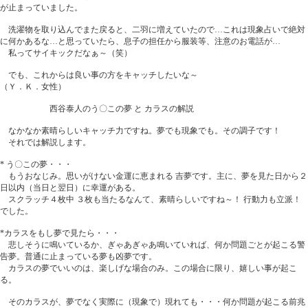
が止まっていました。
洗濯物を取り込んでまた戻ると、二羽に増えていたので…これは現象占いで絶対
に何かあるな…と思っていたら、息子の担任から服装等、注意のお電話が…
私ってサイキックだなぁ～（笑）
でも、これからは良い事の方をキャッチしたいな～
（Ｙ．Ｋ．女性）
西谷泰人のう〇この夢 と カラスの解説
なかなか素晴らしいキャッチ力ですね。夢でも現象でも。その調子です！
それでは解説します。
* う〇この夢・・・
もうおなじみ。思いがけない金運に恵まれる 吉夢です。主に、夢を見た日から２
日以内（当日と翌日）に幸運がある。
スクラッチ４枚中 ３枚も当たるなんて、素晴らしいですね～！ 行動力も立派！
でした。
*カラスをもし夢で見たら・・・
悲しそうに鳴いているか、ぎゃあぎゃあ鳴いていれば、何か問題ごとが起こる警
告夢。普通に止まっている夢も凶夢です。
カラスの夢でいいのは、楽しげな場合のみ。この場合に限り、嬉しい事が起こ
る。
そのカラスが、夢でなく実際に（現象で）現れても・・・何か問題が起こる前兆