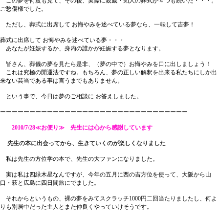
この夢を何度も見て、その後、実際に親戚・知人の葬式が４つも続いた・・・。
ご愁傷様でした。
ただし、葬式に出席して お悔やみを述べている夢なら、一転して吉夢！
葬式に出席して お悔やみを述べている夢・・・
あなたが妊娠するか、身内の誰かが妊娠する夢となります。
皆さん、葬儀の夢を見たら是非、（夢の中で）お悔やみを口に出しましょう！
これは究極の開運法ですね。もちろん、夢の正しい解釈を出来る私たちにしか出
来ない芸当である事は言うまでもありません。
という事で、今日は夢のご相談に お答えしました。
ーーーーーーーーーーーーーーーーーーーーーーーーーーーーーーーー
2010/7/28≪お便り≫ 先生には心から感謝しています
先生の本に出会ってから、生きていくのが楽しくなりました
私は先生の方位学の本で、先生の大ファンになりました。
実は私は四緑木星なんですが、今年の五月に西の吉方位を使って、大阪から山
口・萩と広島に四日間旅にでました。
それからというもの、裸の夢をみてスクラッチ1000円二回当たりましたし、何よ
りも別居中だった主人とまた仲良くやっていけそうです。