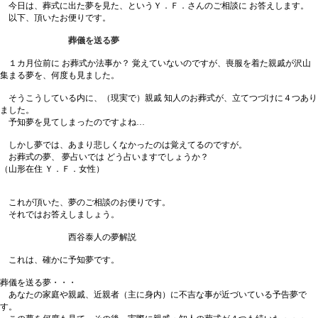
今日は、葬式に出た夢を見た、というＹ．Ｆ．さんのご相談に お答えします。
以下、頂いたお便りです。
葬儀を送る夢
１カ月位前に お葬式か法事か？ 覚えていないのですが、喪服を着た親戚が沢山
集まる夢を、何度も見ました。
そうこうしている内に、（現実で）親戚 知人のお葬式が、立てつづけに４つあり
ました。
予知夢を見てしまったのですよね…
しかし夢では、あまり悲しくなかったのは覚えてるのですが。
お葬式の夢、 夢占いでは どう占いますでしょうか？
（山形在住 Ｙ．Ｆ．女性）
これが頂いた、夢のご相談のお便りです。
それではお答えしましょう。
西谷泰人の夢解説
これは、確かに予知夢です。
葬儀を送る夢・・・
あなたの家庭や親戚、近親者（主に身内）に不吉な事が近づいている予告夢で
す。