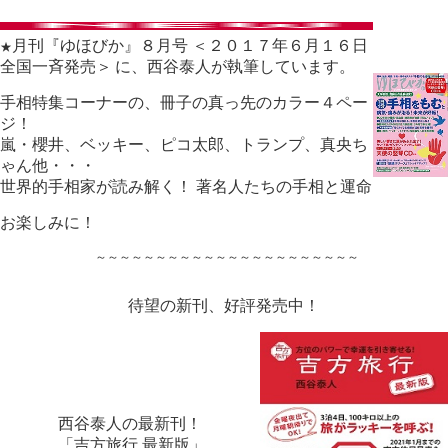
月刊『ゆほびか』８月号 ＜２０１７年６月１６日
★
全国一斉発売＞
に、西谷泰人が執筆しています。
手相特集コーナーの、冊子の真っ先のカラー４ペー
ジ！
嵐・櫻井、ベッキー、ピコ太郎、トランプ、真央ち
ゃん他・・・
世界的手相家が読み解く！ 著名人たちの手相と運命
お楽しみに！
～～～～～～～～～～～～～～～～～～～～～～
待望の新刊、好評発売中！
西谷泰人の最新刊！
「吉方旅行 最新版」