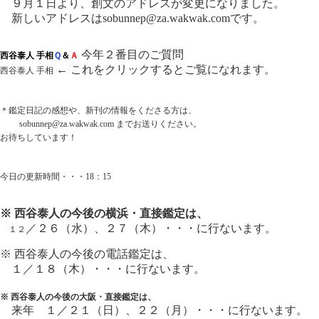
９月１日より、創文のアドレスが変更になりました。
新しいアドレスは
sobunnep@za.wakwak.com
です。
今年２番目のご質問
西谷泰人 手相
Ｑ
＆
Ａ
← これをクリックするとご覧になれます。
西谷泰人 手相
＊鑑定日記の感想や、新刊の情報をくださる方は、
sobunnep@za.wakwak.com
までお送りください。
お待ちしています！
今日の更新時間・・・18：15
※ 西谷泰人の今後の横浜・直接鑑定は、
／２６（水）、２７（木）・・・に行ないます。
１２
※ 西谷泰人の今後の電話鑑定は、
１／１８（木）・・・に行ないます。
※ 西谷泰人の今後の大阪・直接鑑定は、
来年 １
／２１（日）、２２（月）・・・に行ないます。