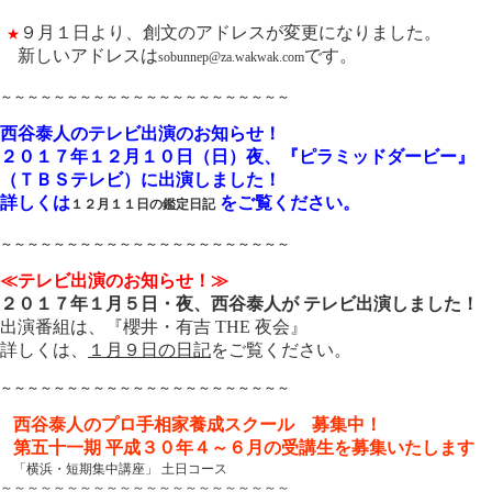
９月１日より、創文のアドレスが変更になりました。
★
新しいアドレスは
です。
sobunnep@za.wakwak.com
～～～～～～～～～～～～～～～～～～～～～～
西谷泰人のテレビ出演のお知らせ！
２０１７年１２月１０日（日）夜、『ピラミッドダービー』
（ＴＢＳテレビ）に出演しました！
詳しくは
をご覧ください。
１２月１１日の鑑定日記
～～～～～～～～～～～～～～～～～～～～～～
≪テレビ出演のお知らせ！≫
２０１７年１月５日・夜、西谷泰人が テレビ出演しました！
出演番組は、『櫻井・有吉 THE 夜会』
詳しくは、
１月９日の日記
をご覧ください。
～～～～～～～～～～～～～～～～～～～～～～
西谷泰人のプロ手相家養成スクール 募集中！
第五十一期 平成３０年４～６月の受講生を募集いたします
「横浜・短期集中講座」 土日コース
～～～～～～～～～～～～～～～～～～～～～～