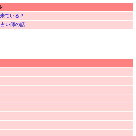
ル
来ている？
も占い師の話