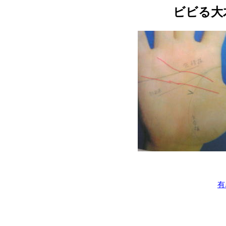
ビビる大
有